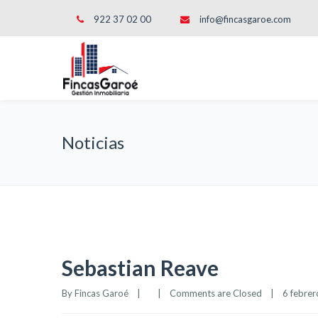
922 37 02 00
info@fincasgaroe.com
Noticias
Sebastian Reave
By 
Fincas Garoé
|
|
Comments are Closed
|
6 febrero