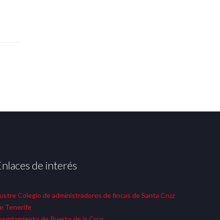
Enlaces de interés
lustre Colegio de administradores de fincas de Santa Cruz
e Tenerife
yuntamiento de Puerto de la Cruz