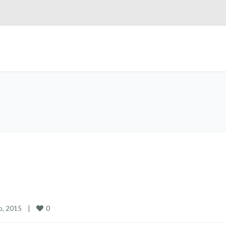
0
, 2015    
|