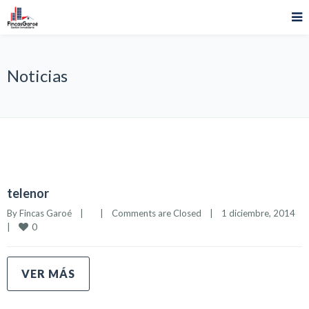
Noticias
telenor
By 
Fincas Garoé
|
|
Comments are Closed
|
1 diciembre, 2014    
0
|
VER MÁS