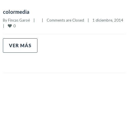
colormedia
By 
Fincas Garoé
|
|
Comments are Closed
|
1 diciembre, 2014    
0
|
VER MÁS