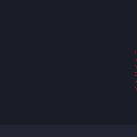
I
d
A
A
C
G
A