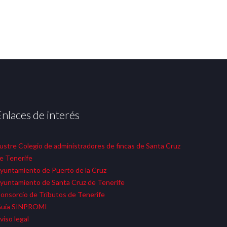
Enlaces de interés
lustre Colegio de administradores de fincas de Santa Cruz
e Tenerife
yuntamiento de Puerto de la Cruz
yuntamiento de Santa Cruz de Tenerife
onsorcio de Tributos de Tenerife
uía SINPROMI
viso legal