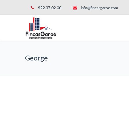
922 37 02 00
info@fincasgaroe.com
George